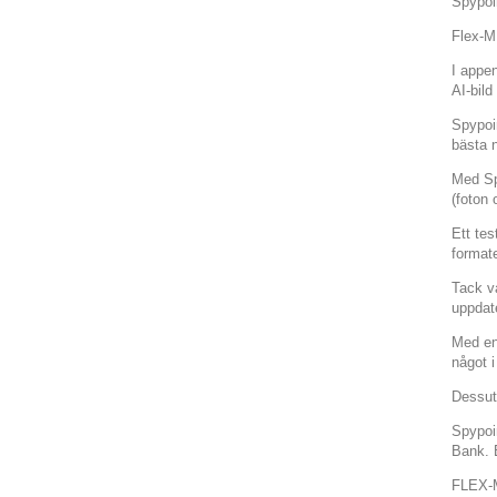
Spypoi
Flex-M
I appe
AI-bild
Spypoin
bästa n
Med Sp
(foton 
Ett tes
format
Tack v
uppdat
Med en
något i 
Dessut
Spypoin
Bank. 
FLEX-M