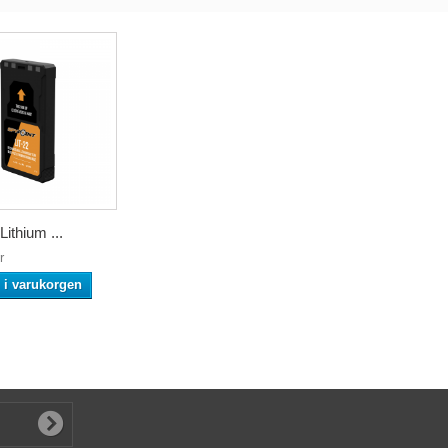
Lithium ...
r
l i varukorgen