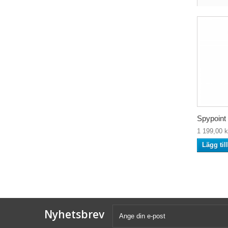
Spypoint 
1 199,00 k
Lägg til
Nyhetsbrev