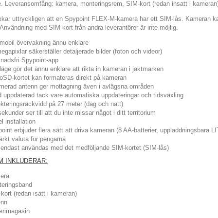
. Leveransomfång: kamera, monteringsrem, SIM-kort (redan insatt i kameran)
ekar uttryckligen att en Spypoint FLEX-M-kamera har ett SIM-lås. Kameran 
 Användning med SIM-kort från andra leverantörer är inte möjlig.
mobil övervakning ännu enklare
egapixlar säkerställer detaljerade bilder (foton och videor)
nadsfri Spypoint-app
läge gör det ännu enklare att rikta in kameran i jaktmarken
oSD-kortet kan formateras direkt på kameran
merad antenn ger mottagning även i avlägsna områden
id uppdaterad tack vare automatiska uppdateringar och tidsväxling
kteringsräckvidd på 27 meter (dag och natt)
sekunder ser till att du inte missar något i ditt territorium
l installation
oint erbjuder flera sätt att driva kameran (8 AA-batterier, uppladdningsbara 
rkt valuta för pengarna
endast användas med det medföljande SIM-kortet (SIM-lås)
M INKLUDERAR:
era
teringsband
kort (redan isatt i kameran)
enn
erimagasin