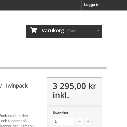
Logga in
Varukorg
(Tom)
3 295,00 kr
-M Twinpack
inkl.
Kvantitet
Pack ersätter den
 och fungerar på
känner den. Utmärkt