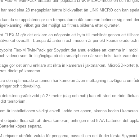
nt Flex-M Twin-Pack ersätter den populära LINK MICRO-modellen och funger
 har med sina 28 megapixlar bättre bildkvalitet än LINK MICRO och kan spela 
n kan du se uppdateringar om temperaturen där kameran befinner sig samt
 igenkänning, vilket gör det möjligt att filtrera bilderna efter djurarter.
t FLEX-M gör det enklare än någonsin att byta till mobilnät genom att tillhandahål
ätverket överallt i Europa då antenn och modem är perfekt koordinerade och ri
ypoint Flex-M Twin-Pack gör Spypoint det ännu enklare att komma in i mobil ö
och videor) som är tillgängliga på din smartphone när som helst tack vare de
tläge gör det ännu enklare att rikta in kameran i jaktmarken. MicroSD-kortet 
eras direkt på kameran.
are den optimerade antennen har kameran även mottagning i avlägsna område
eringar och tidsväxling.
 detekteringsräckvidd på 27 meter (dag och natt) kan ett stort område täckas 
ditt territorium.
om är installationen väldigt enkel! Ladda ner appen, skanna koden i kameran o
t erbjuder flera sätt att driva kameran, antingen med 8 AA-batterier, det upp
Batterier köpes separat.
 erbjuder utmärkt valuta för pengarna, oavsett om det är din första Spypoint-