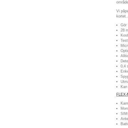
område
Vi påp
kortet.
Gör 
28 m
Kost
Test
Micr
Opti
Allt
Dete
0,4 
Enke
Spyp
Utmä
Kan 
FLEX-
Kam
Mon
SIM-
Ant
Batt