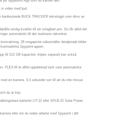
ar på Spypoints App som du känner den.
in video med ljud.
 den banbrytande BUCK TRACKER teknologin som drivs av
la otrolig kvalitet till ett oslagbart pris. Du får alltid det
nger automatiskt till det starkaste nätverket.
vervakning. 28 megapixlar säkerställer detaljerade bilder
n kostnadsfria Spypoint-appen.
(upp till 512 GB kapacitet, köpes separat) kan också
n. FLEX-M är alltid uppdaterad tack vare automatiska
med en kamera. 0,4 sekunder ser till att du inte missar
ch du är klar.
laddningsbara batteriet LIT-22 eller SPLB-22 Solar Power
kamera eller om du redan arbetar med Spypoint i ditt