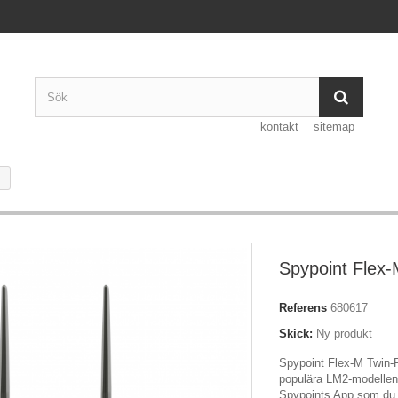
kontakt
sitemap
Spypoint Flex
Referens
680617
Skick:
Ny produkt
Spypoint Flex-M Twin-
populära LM2-modellen
Spypoints App som du 