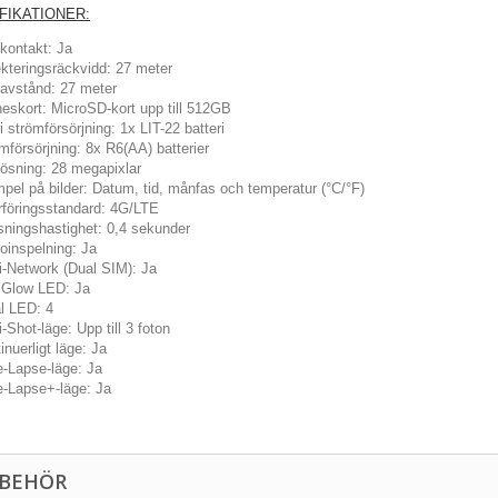
FIKATIONER:
kontakt: Ja
kteringsräckvidd: 27 meter
tavstånd: 27 meter
eskort: MicroSD-kort upp till 512GB
ri strömförsörjning: 1x LIT-22 batteri
mförsörjning: 8x R6(AA) batterier
ösning: 28 megapixlar
pel på bilder: Datum, tid, månfas och temperatur (°C/°F)
föringsstandard: 4G/LTE
sningshastighet: 0,4 sekunder
oinspelning: Ja
i-Network (Dual SIM): Ja
 Glow LED: Ja
l LED: 4
i-Shot-läge: Upp till 3 foton
inuerligt läge: Ja
-Lapse-läge: Ja
-Lapse+-läge: Ja
LBEHÖR