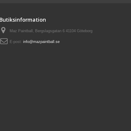
Butiksinformation
Maz Paintball, Bergslagsgatan 6 41104 Göteborg
E-post:
info@mazpaintball.se