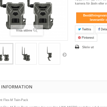
kamera för åteln eller v
Beställningsvara
leverantör 
Twittra
Dela
Visa större
Pinterest
Skriv ut
 INFORMATION
nt Flex-M Twin-Pack