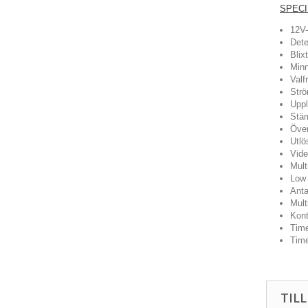
SPECI
12V-
Dete
Blix
Minn
Valf
Strö
Uppl
Stäm
Över
Utlö
Vide
Mult
Low
Anta
Mult
Kont
Time
Time
TIL