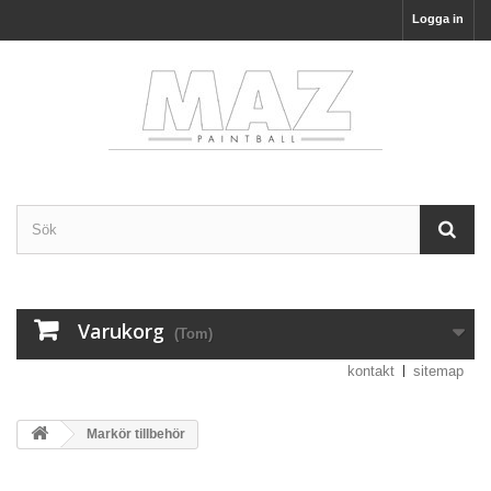
Logga in
Varukorg
(Tom)
kontakt
sitemap
Markör tillbehör