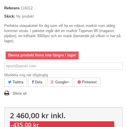
Referens
116012
Skick:
Ny produkt
Perfekta starpaketet för dig som vill ha en robust markör som aldrig
kommer strula. I paketet ingår det en markör Tippman 98 (magasin,
pipåse), en lufttank 3000psi och en mask (beroende på vilken vi har på
lager).
Denna produkt finns inte längre i lager
Meddela mig när tillgänglig
Twittra
Dela
Google+
Pinterest
Skriv ut
2 460,00 kr
inkl.
-435,00 kr