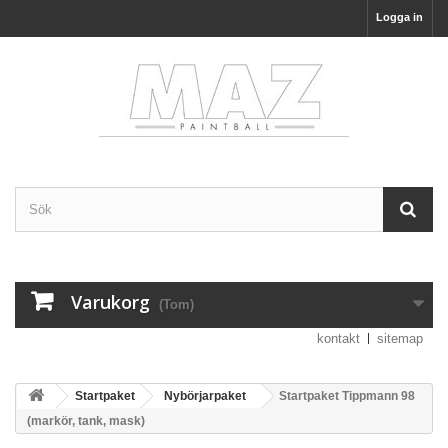
Logga in
Varukorg
(Tom)
kontakt
sitemap
Startpaket
Nybörjarpaket
Startpaket Tippmann 98
(markör, tank, mask)