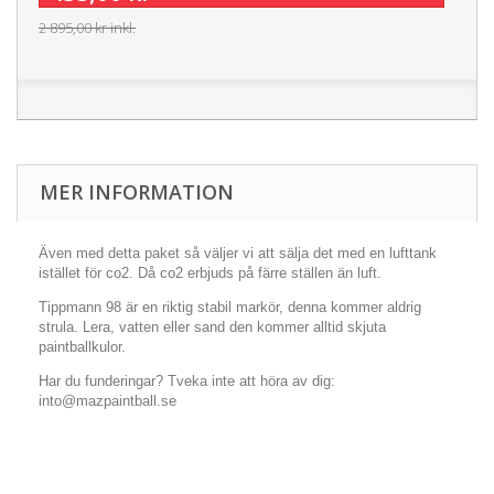
2 895,00 kr
inkl.
MER INFORMATION
Även med detta paket så väljer vi att sälja det med en lufttank
istället för co2. Då co2 erbjuds på färre ställen än luft.
Tippmann 98 är en riktig stabil markör, denna kommer aldrig
strula. Lera, vatten eller sand den kommer alltid skjuta
paintballkulor.
Har du funderingar? Tveka inte att höra av dig:
into@mazpaintball.se